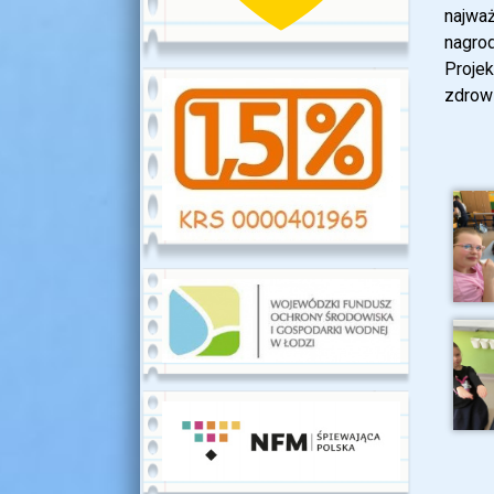
najwa
nagrod
Projek
zdrowi