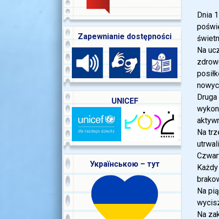
Dnia 1
poświę
Zapewnianie dostępności
świetn
Na ucz
zdrow
posiłk
nowyc
Druga 
UNICEF
wykony
aktywn
Na trz
utrwal
Czwart
Українською – тут
Każdy 
brako
Na pią
wycis
Na zak