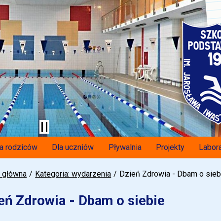
a rodziców
Dla uczniów
Pływalnia
Projekty
Labora
a główna
Kategoria: wydarzenia
Dzień Zdrowia - Dbam o sieb
eń Zdrowia - Dbam o siebie