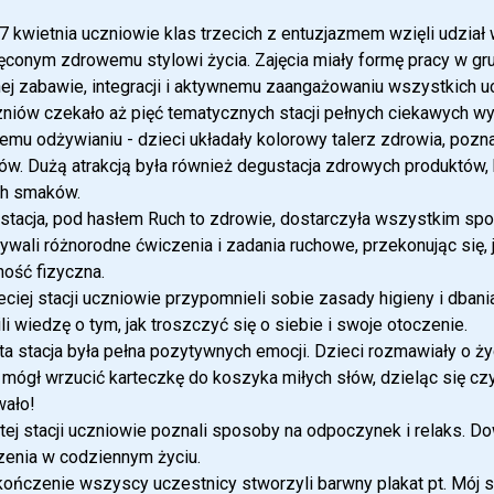
7 kwietnia uczniowie klas trzecich z entuzjazmem wzięli udzia
conym zdrowemu stylowi życia. Zajęcia miały formę pracy w grupa
ej zabawie, integracji i aktywnemu zaangażowaniu wszystkich u
niów czekało aż pięć tematycznych stacji pełnych ciekawych wy
emu odżywianiu - dzieci układały kolorowy talerz zdrowia, po
ów. Dużą atrakcją była również degustacja zdrowych produktów,
h smaków.
stacja, pod hasłem Ruch to zdrowie, dostarczyła wszystkim spor
wali różnorodne ćwiczenia i zadania ruchowe, przekonując się, 
ość fizyczna.
eciej stacji uczniowie przypomnieli sobie zasady higieny i dba
ili wiedzę o tym, jak troszczyć się o siebie i swoje otoczenie.
a stacja była pełna pozytywnych emocji. Dzieci rozmawiały o życz
mógł wrzucić karteczkę do koszyka miłych słów, dzieląc się c
wało!
tej stacji uczniowie poznali sposoby na odpoczynek i relaks. Dow
zenia w codziennym życiu.
ończenie wszyscy uczestnicy stworzyli barwny plakat pt. Mój 