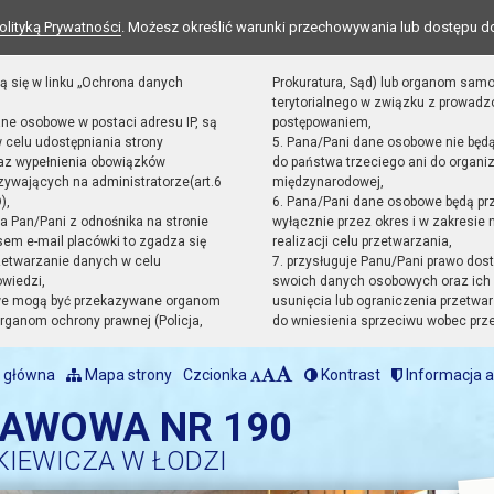
olityką Prywatności
. Możesz określić warunki przechowywania lub dostępu d
ą się w linku „Ochrona danych
Prokuratura, Sąd) lub organom sam
terytorialnego w związku z prowad
ane osobowe w postaci adresu IP, są
postępowaniem,
 celu udostępniania strony
5. Pana/Pani dane osobowe nie będ
raz wypełnienia obowiązków
do państwa trzeciego ani do organiz
ywających na administratorze(art.6
międzynarodowej,
),
6. Pana/Pani dane osobowe będą pr
sta Pan/Pani z odnośnika na stronie
wyłącznie przez okres i w zakresie
em e-mail placówki to zgadza się
realizacji celu przetwarzania,
zetwarzanie danych w celu
7. przysługuje Panu/Pani prawo dost
owiedzi,
swoich danych osobowych oraz ich 
we mogą być przekazywane organom
usunięcia lub ograniczenia przetwar
ganom ochrony prawnej (Policja,
do wniesienia sprzeciwu wobec prz
 główna
Mapa strony
Czcionka
Kontrast
Informacja a
TAWOWA NR 190
KIEWICZA W ŁODZI