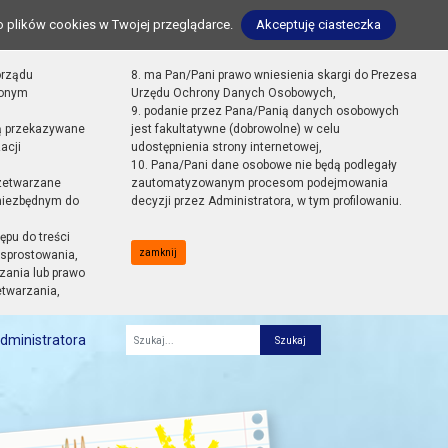
o plików cookies w Twojej przeglądarce.
Akceptuję ciasteczka
orządu
8. ma Pan/Pani prawo wniesienia skargi do Prezesa
zonym
Urzędu Ochrony Danych Osobowych,
9. podanie przez Pana/Panią danych osobowych
ą przekazywane
jest fakultatywne (dobrowolne) w celu
acji
udostępnienia strony internetowej,
10. Pana/Pani dane osobowe nie będą podlegały
zetwarzane
zautomatyzowanym procesom podejmowania
 niezbędnym do
decyzji przez Administratora, w tym profilowaniu.
ępu do treści
zamknij
sprostowania,
zania lub prawo
etwarzania,
dministratora
Fraza