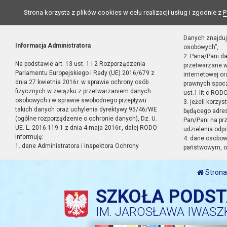
Strona korzysta z plików cookies w celu realizacji usług i zgodnie z
P
Danych znajduj
Informacja Administratora
osobowych”,
2. Pana/Pani d
Na podstawie art. 13 ust. 1 i 2 Rozporządzenia
przetwarzane w
Parlamentu Europejskiego i Rady (UE) 2016/679 z
internetowej o
dnia 27 kwietnia 2016r. w sprawie ochrony osób
prawnych spocz
fizycznych w związku z przetwarzaniem danych
ust.1 lit.c RODO
osobowych i w sprawie swobodnego przepływu
3. jeżeli korzy
takich danych oraz uchylenia dyrektywy 95/46/WE
będącego adres
(ogólne rozporządzenie o ochronie danych), Dz. U.
Pan/Pani na pr
UE. L. 2016.119.1 z dnia 4 maja 2016r., dalej RODO
udzielenia odp
informuję:
4. dane osobo
1. dane Administratora i Inspektora Ochrony
państwowym, or
Strona
SZKOŁA PODS
IM. JAROSŁAWA IWASZ