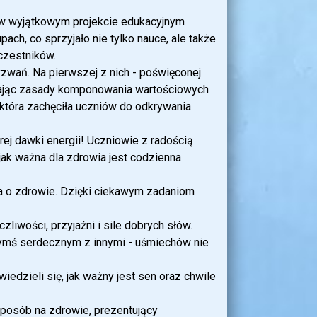
ł w wyjątkowym projekcie edukacyjnym
ch, co sprzyjało nie tylko nauce, ale także
czestników.
zwań. Na pierwszej z nich - poświęconej
znając zasady komponowania wartościowych
 która zachęciła uczniów do odkrywania
ej dawki energii! Uczniowie z radością
jak ważna dla zdrowia jest codzienna
nia o zdrowie. Dzięki ciekawym zadaniom
liwości, przyjaźni i sile dobrych słów.
zymś serdecznym z innymi - uśmiechów nie
iedzieli się, jak ważny jest sen oraz chwile
sposób na zdrowie, prezentujący