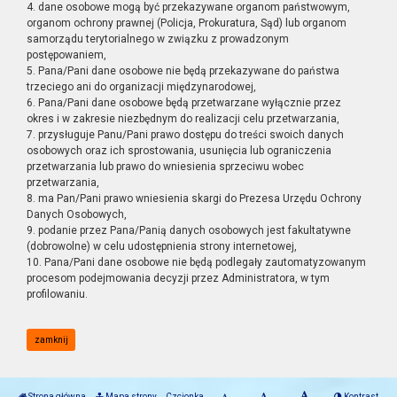
4. dane osobowe mogą być przekazywane organom państwowym,
organom ochrony prawnej (Policja, Prokuratura, Sąd) lub organom
samorządu terytorialnego w związku z prowadzonym
postępowaniem,
5. Pana/Pani dane osobowe nie będą przekazywane do państwa
trzeciego ani do organizacji międzynarodowej,
6. Pana/Pani dane osobowe będą przetwarzane wyłącznie przez
okres i w zakresie niezbędnym do realizacji celu przetwarzania,
7. przysługuje Panu/Pani prawo dostępu do treści swoich danych
osobowych oraz ich sprostowania, usunięcia lub ograniczenia
przetwarzania lub prawo do wniesienia sprzeciwu wobec
przetwarzania,
8. ma Pan/Pani prawo wniesienia skargi do Prezesa Urzędu Ochrony
Danych Osobowych,
9. podanie przez Pana/Panią danych osobowych jest fakultatywne
(dobrowolne) w celu udostępnienia strony internetowej,
10. Pana/Pani dane osobowe nie będą podlegały zautomatyzowanym
procesom podejmowania decyzji przez Administratora, w tym
profilowaniu.
zamknij
Strona główna
Mapa strony
Czcionka
Kontrast