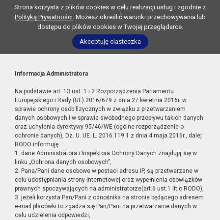
Strona korzysta z plików cookies w celu realizacji usług i zgodnie z
Polityką Prywatności
. Możesz określić warunki przechowywania lub
dostępu do plików cookies w Twojej przeglądarce.
Akceptuję ciasteczka
Informacja Administratora
Na podstawie art. 13 ust. 1 i 2 Rozporządzenia Parlamentu
Europejskiego i Rady (UE) 2016/679 z dnia 27 kwietnia 2016r. w
sprawie ochrony osób fizycznych w związku z przetwarzaniem
danych osobowych i w sprawie swobodnego przepływu takich danych
oraz uchylenia dyrektywy 95/46/WE (ogólne rozporządzenie o
ochronie danych), Dz. U. UE. L. 2016.119.1 z dnia 4 maja 2016r., dalej
RODO informuję:
1. dane Administratora i Inspektora Ochrony Danych znajdują się w
linku „Ochrona danych osobowych”,
2. Pana/Pani dane osobowe w postaci adresu IP, są przetwarzane w
celu udostępniania strony internetowej oraz wypełnienia obowiązków
prawnych spoczywających na administratorze(art.6 ust.1 lit.c RODO),
3. jeżeli korzysta Pan/Pani z odnośnika na stronie będącego adresem
e-mail placówki to zgadza się Pan/Pani na przetwarzanie danych w
celu udzielenia odpowiedzi,